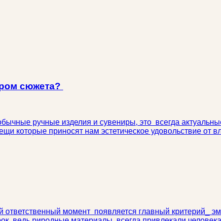
ором сюжета?
еобычные ручные изделия и сувениры, это всегда актуальны
вещи которые приносят нам эстетическое удовольствие от в
мый ответственный момент появляется главный критерий_ э
к, ведь риродные материалы всегда привлекали человека. С