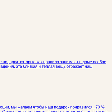
е подарки, которые как правило занимают в доме особое
ладения, эта близкая и теплая вещь отражает наш
моции, мы желаем чтобы наш подарок понравился. 70 %
текло, металл, золото, дерево, камень всё, что создала