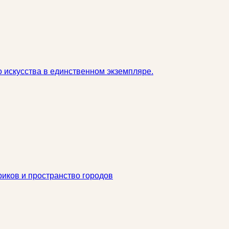
 искусства в единственном экземпляре.
риков и пространство городов