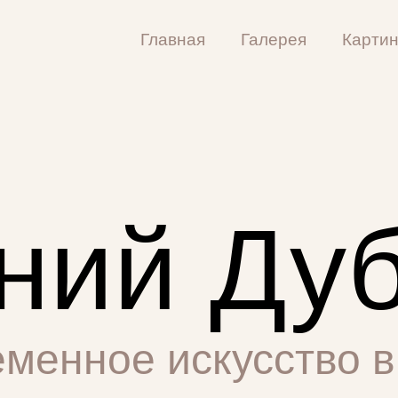
Главная
Галерея
Карти
ний Ду
менное искусство 