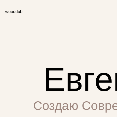
wooddub
Х
у
д
о
Евге
ж
е
с
т
Создаю Совре
в