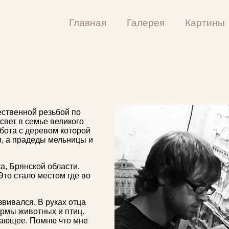
Главная
Галерея
Картины
ественной резьбой по
свет в семье великого
абота с деревом которой
и, а прадеды мельницы и
а, Брянской области.
Это стало местом где во
звивался. В руках отца
рмы животных и птиц.
вающее. Помню что мне