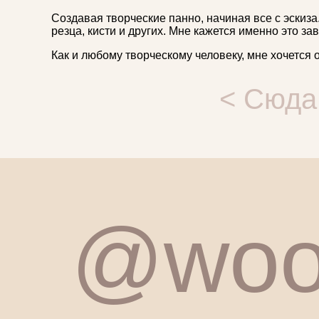
Создавая творческие панно, начиная все с эскиз
резца, кисти и других. Мне кажется именно это за
Как и любому творческому человеку, мне хочется 
Навигация
< Сюда
по
записям
@woo