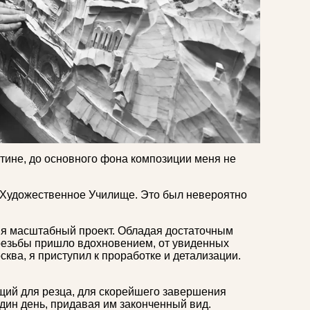
ртине, до основного фона композиции меня не
е Художественное Училище. Это был невероятно
еня масштабный проект. Обладая достаточным
 резьбы пришло вдохновением, от увиденных
ква, я приступил к проработке и детализации.
ящий для резца, для скорейшего завершения
один день, придавая им законченный вид.