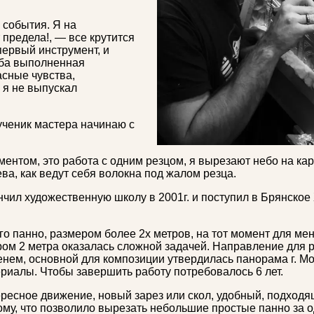
 события. Я на
 предела!, — все крутится
 первый инструмент, и
ьба выполненная
сные чувства,
 я не выпускал
ученик мастера начинаю с
ментом, это работа с одним резцом, я вырезают небо на ка
ева, как ведут себя волокна под жалом резца.
нчил художественную школу в 2001г. и поступил в Брянско
го панно, размером более 2х метров, на тот момент для м
ером 2 метра оказалась сложной задачей. Направление для
нем, основной для композиции утвердилась панорама г. Мос
риалы. Чтобы завершить работу потребовалось 6 лет.
ересное движение, новый зарез или скол, удобный, подход
тому, что позволило вырезать небольшие простые панно за 