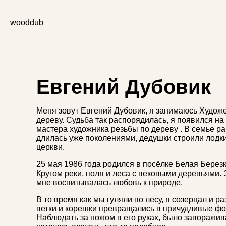
wooddub
Евгений Дубовик
Меня зовут Евгений Дубовик, я занимаюсь Худож
дереву. Судьба так распорядилась, я появился на 
мастера художника резьбы по дереву . В семье р
длилась уже поколениями, дедушки строили лодк
церкви.
25 мая 1986 года родился в посёлке Белая Березк
Кругом реки, поля и леса с вековыми деревьями. 
мне воспитывалась любовь к природе.
В то время как мы гуляли по лесу, я созерцал и ра
ветки и корешки превращались в причудливые фо
Наблюдать за ножом в его руках, было заворажи