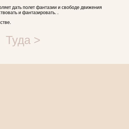
оляет дать полет фантазии и свободе движения
ствовать и фантазировать. .
сстве.
Туда >