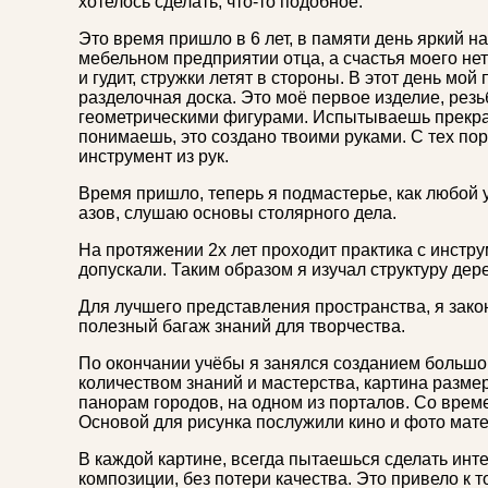
хотелось сделать, что-то подобное.
Это время пришло в 6 лет, в памяти день яркий на
мебельном предприятии отца, а счастья моего нет
и гудит, стружки летят в стороны. В этот день мой
разделочная доска. Это моё первое изделие, рез
геометрическими фигурами. Испытываешь прекра
понимаешь, это создано твоими руками. С тех пор
инструмент из рук.
Время пришло, теперь я подмастерье, как любой 
азов, слушаю основы столярного дела.
На протяжении 2х лет проходит практика с инстру
допускали. Таким образом я изучал структуру дер
Для лучшего представления пространства, я зако
полезный багаж знаний для творчества.
По окончании учёбы я занялся созданием большо
количеством знаний и мастерства, картина разм
панорам городов, на одном из порталов. Со време
Основой для рисунка послужили кино и фото мате
В каждой картине, всегда пытаешься сделать инт
композиции, без потери качества. Это привело к 